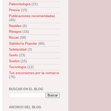
Paleontología
(21)
Poesía
(13)
Publicaciones recomendadas
(40)
Reptiles
(6)
Riesgos
(15)
Rocas
(58)
Sabiduría Popular
(66)
Solidaridad
(3)
Suelo
(23)
Suelos
(15)
Tecnología
(12)
Tus excursiones por la comarca
(75)
BUSCAR EN EL BLOG
ARCHIVO DEL BLOG