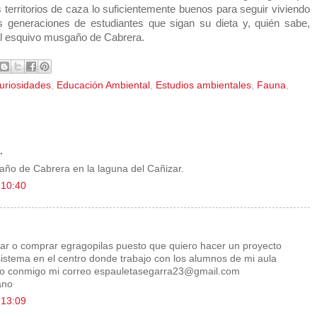
territorios de caza lo suficientemente buenos para seguir viviendo
s generaciones de estudiantes que sigan su dieta y, quién sabe,
del esquivo musgaño de Cabrera.
uriosidades
,
Educación Ambiental
,
Estudios ambientales
,
Fauna
,
.
ño de Cabrera en la laguna del Cañizar.
 10:40
ar o comprar egragopilas puesto que quiero hacer un proyecto
sistema en el centro donde trabajo con los alumnos de mi aula
to conmigo mi correo espauletasegarra23@gmail.com
ano
 13:09