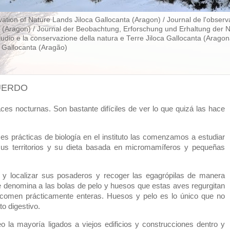
ation of Nature Lands Jiloca Gallocanta (Aragon) / Journal de l'observat
a (Aragon) / Journal der Beobachtung, Erforschung und Erhaltung der N
tudio e la conservazione della natura e Terre Jiloca Gallocanta (Arago
 Gallocanta (Aragão)
UERDO
s nocturnas. Son bastante difíciles de ver lo que quizá las hace
s prácticas de biología en el instituto las comenzamos a estudiar
us territorios y su dieta basada en micromamíferos y pequeñas
y localizar sus posaderos y recoger las egagrópilas de manera
e denomina a las bolas de pelo y huesos que estas aves regurgitan
s comen prácticamente enteras. Huesos y pelo es lo único que no
o digestivo.
 la mayoría ligados a viejos edificios y construcciones dentro y