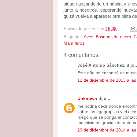
siguen gozando de un hábitat y unos 
junto a nosotros, esperando nueva
quizá vuelva a aparecer otra pista 
Publicado por
Fer
en
16:09
Etiquetas:
Aves
,
Bosques de ribera
,
C
Mamíferos
4 comentarios:
José Antonio Sánchez. dijo..
Este año se encontró un musga
12 de diciembre de 2013 a las
Unknown
dijo...
me podria decir donde encontr
sobre las egagropilas y el eco
ruego que se ponga encontac
muchisimas gracias de antem
29 de diciembre de 2014 a las