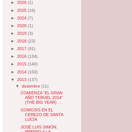
►
2026
(1)
►
2025
(16)
►
2024
(7)
►
2020
(1)
►
2019
(3)
►
2018
(23)
►
2017
(91)
►
2016
(134)
►
2015
(140)
►
2014
(150)
▼
2013
(137)
▼
diciembre
(11)
COMIENZA “EL GRAN
AÑO TERUEL 2014”
(THE BIG YEAR) …
GOMOSIS EN EL
CEREZO DE SANTA
LUCÍA
JOSÉ LUIS SIMÓN,
PREMIO A LA