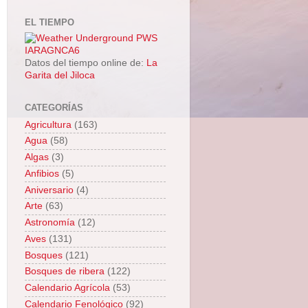
EL TIEMPO
Datos del tiempo online de:
La
Garita del Jiloca
CATEGORÍAS
Agricultura
(163)
Agua
(58)
Algas
(3)
Anfibios
(5)
Aniversario
(4)
Arte
(63)
Astronomía
(12)
Aves
(131)
Bosques
(121)
Bosques de ribera
(122)
Calendario Agrícola
(53)
Calendario Fenológico
(92)