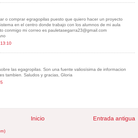
ar o comprar egragopilas puesto que quiero hacer un proyecto
sistema en el centro donde trabajo con los alumnos de mi aula
to conmigo mi correo es pauletasegarra23@gmail.com
ano
 13:10
obre las egagropilas. Son una fuente valiosísima de informacion
es tambien. Saludos y gracias, Gloria
25
Inicio
Entrada antigua
om)