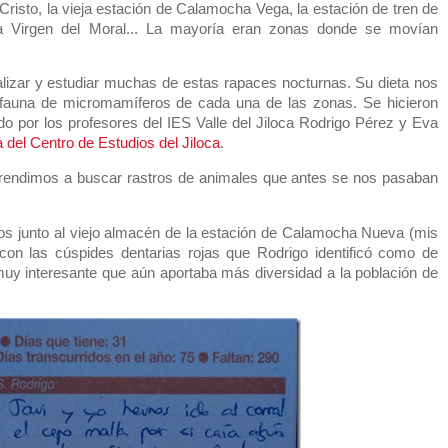
 Cristo, la vieja estación de Calamocha Vega, la estación de tren de
a Virgen del Moral... La mayoría eran zonas donde se movían
calizar y estudiar muchas de estas rapaces nocturnas. Su dieta nos
fauna de micromamíferos de cada una de las zonas. Se hicieron
ado por los profesores del IES Valle del Jiloca Rodrigo Pérez y Eva
a del Centro de Estudios del Jiloca
.
rendimos a buscar rastros de animales que antes se nos pasaban
os junto al viejo almacén de la estación de Calamocha Nueva (mis
con las cúspides dentarias rojas que Rodrigo identificó como de
y interesante que aún aportaba más diversidad a la población de