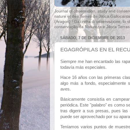
Journal of observation, study and conserv
nature et des Terres de Jiloca Gallocant
(Aragon) / Gazzetta di osservazione, lo s
conservação da Natureza e Jiloca Terras
SÁBADO, 7 DE DICIEMBRE DE 2013
EGAGRÓPILAS EN EL REC
Siempre me han encantado las rapace
todavía más especiales.
Hace 16 años con las primeras clase
algo más a fondo, especialmente s
aves.
Básicamente consistía en campear 
periódica. Este "palabro" es como s
tras digerir a sus presas, pues la
puede ser aprovechado por su aparat
Teníamos varios puntos de muestreo